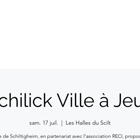
A propos
Commerçants
Evénem
chilick Ville à Je
sam. 17 juil.
  |  
Les Halles du Scilt
le de Schiltigheim, en partenariat avec l’association RECI, prop