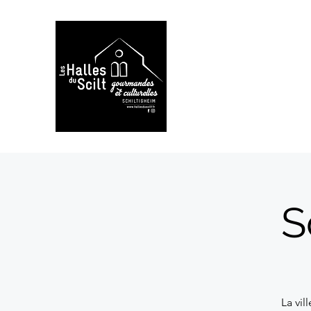
S
La vil