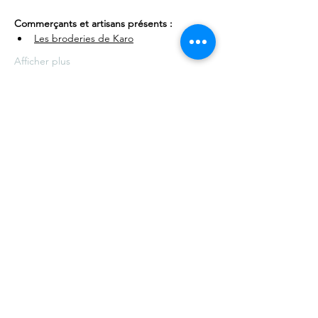
Commerçants et artisans présents :
Les broderies de Karo
Afficher plus
Partager cet événement
©2021 par Ville de Schiltigheim -
Mentions légales
.