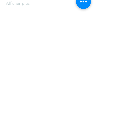
Afficher plus
Partager cet événement
©2021 par Ville de Schiltigheim -
Mentions légales
.