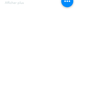
Afficher plus
Partager cet événement
©2021 par Ville de Schiltigheim -
Mentions légales
.