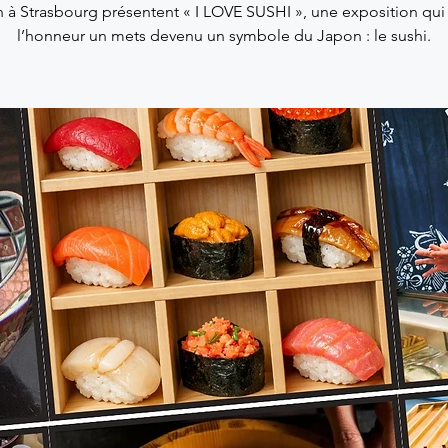
 à Strasbourg présentent « I LOVE SUSHI », une exposition qui
l’honneur un mets devenu un symbole du Japon : le sushi.