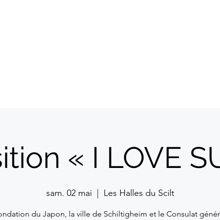
A propos
Commerçants
Evénem
ition « I LOVE S
sam. 02 mai
  |  
Les Halles du Scilt
ondation du Japon, la ville de Schiltigheim et le Consulat génér