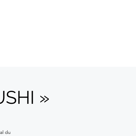
ents
Expositions
Notre histoire
Contact
USHI »
al du