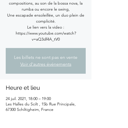
compositions, au son de la bossa nova, la
rumba ou encore le swing,
Une escapade ensoleillée, un duo plein de
complicité.
Le lien vers la video :
https://www.youtube.com/watch?
v=aQ3df4A_tV0
Les billets ne sont pas en vente
Voir d'autres événements
Heure et lieu
24 juil. 2021, 18:00 – 19:00
Les Halles du Scilt , 15b Rue Principale,
67300 Schiltigheim, France