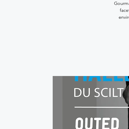
Gourman
face
envir