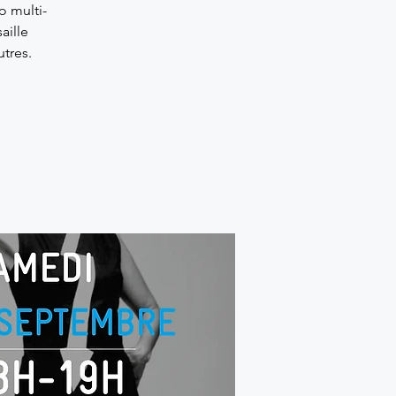
o multi-
aille
utres.