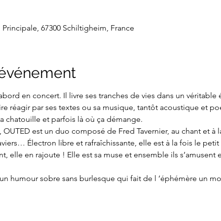
e Principale, 67300 Schiltigheim, France
l'événement
ord en concert. Il livre ses tranches de vies dans un véritable 
ire réagir par ses textes ou sa musique, tantôt acoustique et poé
 ça chatouille et parfois là où ça démange.
e, OUTED est un duo composé de Fred Tavernier, au chant et à l
iers… Électron libre et rafraîchissante, elle est à la fois le petit
t, elle en rajoute ! Elle est sa muse et ensemble ils s’amusent 
un humour sobre sans burlesque qui fait de l ’éphémère un m