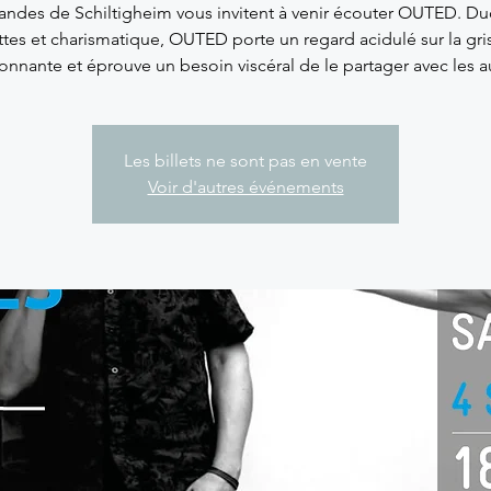
des de Schiltigheim vous invitent à venir écouter OUTED. Du
ttes et charismatique, OUTED porte un regard acidulé sur la gris
onnante et éprouve un besoin viscéral de le partager avec les a
Les billets ne sont pas en vente
Voir d'autres événements